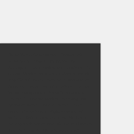
Diese Webseite verwendet Cookies Wir
verwenden Cookies, um Inhalte und
Anzeigen zu personalisieren, Funktionen für
soziale Medien anbieten zu können und die
Zugriffe auf unsere Website zu analysieren.
Außerdem geben wir Informationen zu Ihrer
Verwendung unserer Website an unsere
Partner für soziale Medien, Werbung und
Analysen weiter. Unsere Partner führen
diese Informationen möglicherweise mit
weiteren Daten zusammen, die Sie ihnen
bereitgestellt haben oder die sie im Rahmen
Ihrer Nutzung der Dienste gesammelt