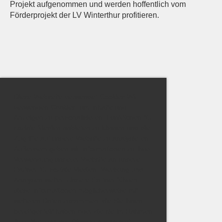
Projekt aufgenommen und werden hoffentlich vom
Förderprojekt der LV Winterthur profitieren.
Diese Webseite verwendet Cookies Wir
verwenden Cookies, um Inhalte und
Anzeigen zu personalisieren, Funktionen für
soziale Medien anbieten zu können und die
Zugriffe auf unsere Website zu analysieren.
Außerdem geben wir Informationen zu Ihrer
Verwendung unserer Website an unsere
Partner für soziale Medien, Werbung und
Analysen weiter. Unsere Partner führen
diese Informationen möglicherweise mit
weiteren Daten zusammen, die Sie ihnen
bereitgestellt haben oder die sie im Rahmen
Ihrer Nutzung der Dienste gesammelt