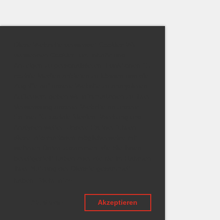
Diese Webseite verwendet Cookies Wir
verwenden Cookies, um Inhalte und
Anzeigen zu personalisieren, Funktionen für
soziale Medien anbieten zu können und die
Zugriffe auf unsere Website zu analysieren.
Außerdem geben wir Informationen zu Ihrer
Verwendung unserer Website an unsere
Partner für soziale Medien, Werbung und
Analysen weiter. Unsere Partner führen
diese Informationen möglicherweise mit
weiteren Daten zusammen, die Sie ihnen
bereitgestellt haben oder die sie im Rahmen
Ihrer Nutzung der Dienste gesammelt
haben.
Mehr Infos
Ablehnen
Akzeptieren